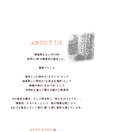
ABOUT US
戦後間もない1958年
町田に1軒の喫茶店が誕生した。
喫茶プリンス
混沌とした時代の“オアシス”として
成長著しい時代の“心休まる場所”として
喧噪の街の“止まり木”として
半世紀を超えて愛され続けた喫茶店
その意志を継ぎ、そして時を紡ぐ「私たちのＣＡＦＥ」。
喫茶店（ＣＡＦＥ）という、街の情景は残しつつ、
それでも進化していく街の“様”に深い意味も感じています。
ＳＨＯＰ ＮＡＭＥ
は・・・