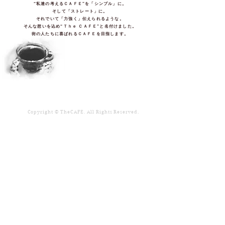
“私達の考えるＣＡＦＥ”を「シンプル」に。
そして「ストレート」に。
それでいて「力強く」伝えられるような。
そんな想いを込め“Ｔｈｅ ＣＡＦＥ”と名付けました。
街の人たちに喜ばれるＣＡＦＥを目指します。
Copyright © TheCAFE. All Rights Reserved.